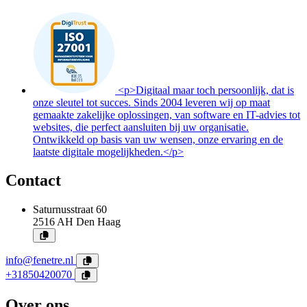
<p>Digitaal maar toch persoonlijk, dat is
onze sleutel tot succes. Sinds 2004 leveren wij op maat
gemaakte zakelijke oplossingen, van software en IT-advies tot
websites, die perfect aansluiten bij uw organisatie.
Ontwikkeld op basis van uw wensen, onze ervaring en de
laatste digitale mogelijkheden.</p>
Contact
Saturnusstraat 60
2516 AH
Den Haag
info@fenetre.nl
+31850420070
Over ons