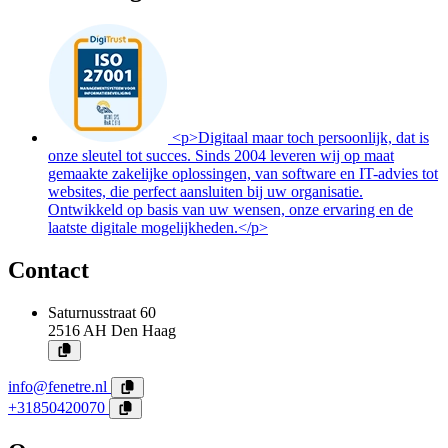
<p>Digitaal maar toch persoonlijk, dat is
onze sleutel tot succes. Sinds 2004 leveren wij op maat
gemaakte zakelijke oplossingen, van software en IT-advies tot
websites, die perfect aansluiten bij uw organisatie.
Ontwikkeld op basis van uw wensen, onze ervaring en de
laatste digitale mogelijkheden.</p>
Contact
Saturnusstraat 60
2516 AH
Den Haag
info@fenetre.nl
+31850420070