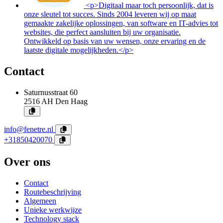
<p>Digitaal maar toch persoonlijk, dat is
onze sleutel tot succes. Sinds 2004 leveren wij op maat
gemaakte zakelijke oplossingen, van software en IT-advies tot
websites, die perfect aansluiten bij uw organisatie.
Ontwikkeld op basis van uw wensen, onze ervaring en de
laatste digitale mogelijkheden.</p>
Contact
Saturnusstraat 60
2516 AH
Den Haag
info@fenetre.nl
+31850420070
Over ons
Contact
Routebeschrijving
Algemeen
Unieke werkwijze
Technology stack