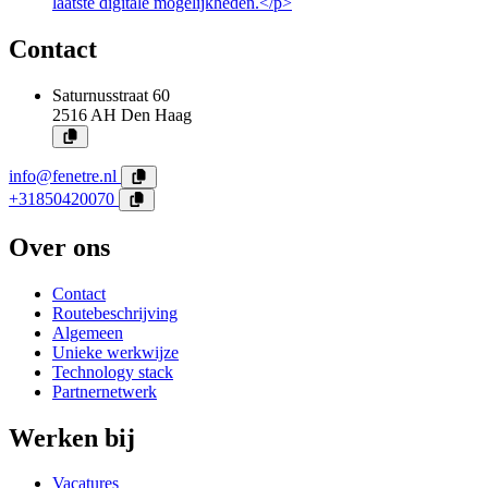
laatste digitale mogelijkheden.</p>
Contact
Saturnusstraat 60
2516 AH
Den Haag
info@fenetre.nl
+31850420070
Over ons
Contact
Routebeschrijving
Algemeen
Unieke werkwijze
Technology stack
Partnernetwerk
Werken bij
Vacatures