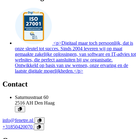
<p>Digitaal maar toch persoonlijk, dat is
onze sleutel tot succes. Sinds 2004 leveren wij op maat
gemaakte zakelijke oplossingen, van software en IT-advies tot
websites, die perfect aansluiten bij uw organisatie.
Ontwikkeld op basis van uw wensen, onze ervaring en de
laatste digitale mogelijkheden.</p>
Contact
Saturnusstraat 60
2516 AH
Den Haag
info@fenetre.nl
+31850420070