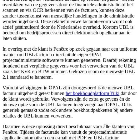
overtikken van de gegevens door de financiële administratie of het
scannen en via OCR herkennen van de facturen, kunnen deze
zonder tussenkomst van menselijke handelingen in de administratie
worden ingeboekt. Deze relatief nieuwe facturatievorm wordt ook
actief gestimuleerd door de Nederlandse overheid. Kortom UBL is
bedoeld om bedrijfsprocessen direct elektronisch op elkaar aan te
laten sluiten.
In overleg met de klant is Fenêtre op zoek gegaan naar een uniforme
manier om UBL facturen direct uit de eigen OPAL
projectadministratie software te kunnen genereren. Daarbij rekening
houdend met verplichte gegevens voor het verwerken van de UBL
zoals het KvK en BTW nummer. Gekozen is om de nieuwste UBL
2.1 standaard te hanteren.
Voordat wijzigingen in OPAL zijn doorgevoerd is de nieuwe UBL
factuur uitgebreid getest binnen
het boekhoudplatform Yuki
dat door
de klant wordt gebruikt. Vervolgens zijn de extra gegevens én de
nieuwe optie voor de UBL facturen toegevoegd aan OPAL. Dit is
generiek gemaakt zodat ook andere boekhoudpakketten bij andere
relaties de UBL kunnen verwerken.
Daarmee is deze oplossing direct beschikbaar voor álle klanten van
Fenêtre. Tijdens de facturatie kan vanuit de projectadministratie
applicatie automatisch een e-mail met PDF en UBL factuur